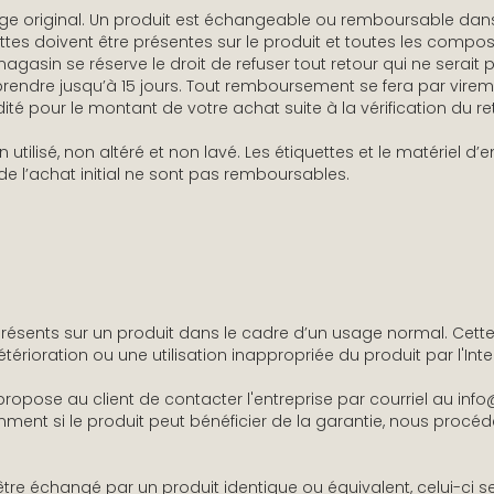
age original. Un produit est échangeable ou remboursable dans 
uettes doivent être présentes sur le produit et toutes les comp
agasin se réserve le droit de refuser tout retour qui ne serait
prendre jusqu’à 15 jours. Tout remboursement se fera par virem
té pour le montant de votre achat suite à la vérification du r
non utilisé, non altéré et non lavé. Les étiquettes et le matéri
s de l’achat initial ne sont pas remboursables.
 présents sur un produit dans le cadre d’un usage normal. Cett
rioration ou une utilisation inappropriée du produit par l'Inte
propose au client de contacter l'entreprise par courriel au inf
amment si le produit peut bénéficier de la garantie, nous procé
t être échangé par un produit identique ou équivalent, celui-ci