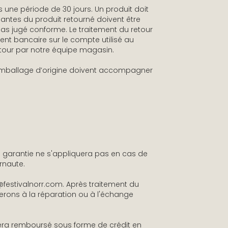
une période de 30 jours. Un produit doit
osantes du produit retourné doivent être
 pas jugé conforme. Le traitement du retour
ent bancaire sur le compte utilisé au
etour par notre équipe magasin.
el d’emballage d’origine doivent accompagner
e garantie ne s'appliquera pas en cas de
rnaute.
o@festivalnorr.com. Après traitement du
derons à la réparation ou à l'échange
 sera remboursé sous forme de crédit en